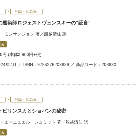
評論・読み物
の魔術師ロジェストヴェンスキーの“証言”
・モンサンジョン
著／
船越清佳
訳
読み
90円
(本体3,900円+税)
24年7月 ／ ISBN：9784276203839 ／ 商品コード：203830
評論・読み物
・ピリンスカとショパンの秘密
＝エマニュエル・シュミット
著／
船越清佳
訳
読み