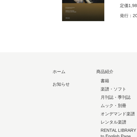
定価
1,9
発行：20
ホーム
商品紹介
書籍
お知らせ
楽譜・ソフト
月刊誌・季刊誌
ムック・別冊
オンデマンド楽譜
レンタル楽譜
RENTAL LIBRARY
to English Page