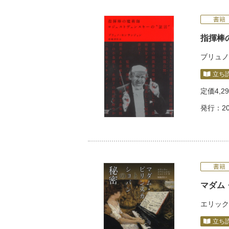
書籍
指揮棒
ブリュノ
立ち
定価
4,2
発行：20
書籍
マダム
エリック
立ち