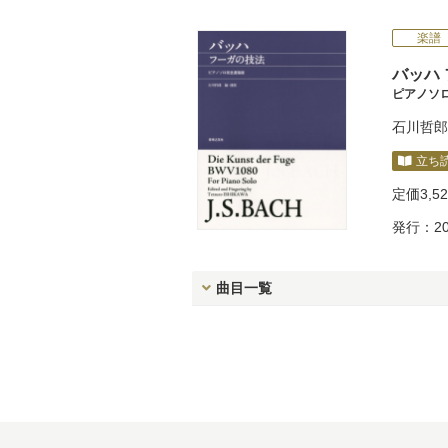
楽譜
バッハ
ピアノソ
石川哲郎
立ち
定価
3,5
発行：20
曲目一覧