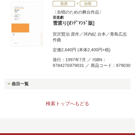
楽譜
合唱
合唱のための舞台作品
音楽劇
雪渡り[ｵﾝﾃﾞﾏﾝﾄﾞ版]
宮沢賢治
原作／
河内紀
台本／
青島広志
作曲
定価
2,640円
(本体2,400円+税)
発行：1997年7月 ／ ISBN：
9784276979031 ／ 商品コード：979030
曲目一覧
検索トップへもどる