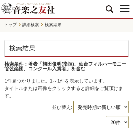
togg
navi
トップ
詳細検索
検索結果
検索結果
検索条件：著者「梅田俊明(指揮)、仙台フィルハーモニー
管弦楽団、コンクール入賞者」を含む
1件
見つかりました。
1～1件
を表示しています。
タイトルまたは画像をクリックすると詳細をご覧頂けま
す。
並び替え: