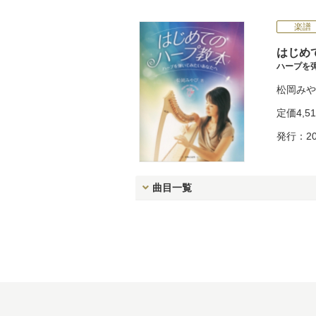
楽譜
はじめ
ハープを
松岡みや
定価
4,5
発行：20
曲目一覧