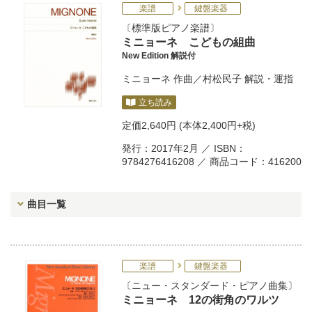
楽譜
鍵盤楽器
標準版ピアノ楽譜
ミニョーネ こどもの組曲
New Edition 解説付
ミニョーネ
作曲／
村松民子
解説・運指
立ち読み
定価
2,640円
(本体2,400円+税)
発行：2017年2月 ／ ISBN：
9784276416208 ／ 商品コード：416200
曲目一覧
楽譜
鍵盤楽器
ニュー・スタンダード・ピアノ曲集
ミニョーネ 12の街角のワルツ