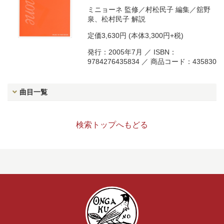
ミニョーネ
監修／
村松民子
編集／
舘野
泉
、
松村民子
解説
定価
3,630円
(本体3,300円+税)
発行：2005年7月 ／ ISBN：
9784276435834 ／ 商品コード：435830
曲目一覧
検索トップへもどる