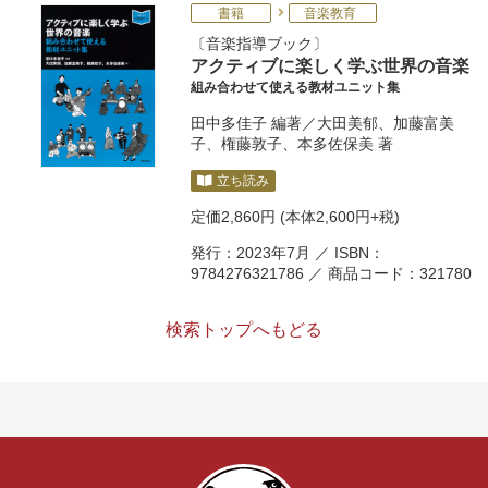
書籍
音楽教育
音楽指導ブック
アクティブに楽しく学ぶ世界の音楽
組み合わせて使える教材ユニット集
田中多佳子
編著／
大田美郁
、
加藤富美
子
、
権藤敦子
、
本多佐保美
著
立ち読み
定価
2,860円
(本体2,600円+税)
発行：2023年7月 ／ ISBN：
9784276321786 ／ 商品コード：321780
検索トップへもどる