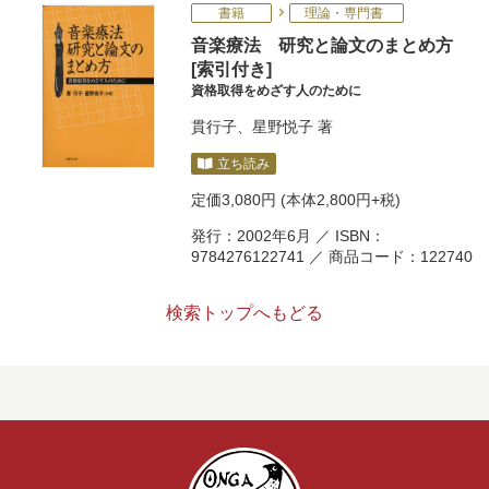
書籍
理論・専門書
音楽療法 研究と論文のまとめ方
[索引付き]
資格取得をめざす人のために
貫行子
、
星野悦子
著
立ち読み
定価
3,080円
(本体2,800円+税)
発行：2002年6月 ／ ISBN：
9784276122741 ／ 商品コード：122740
検索トップへもどる