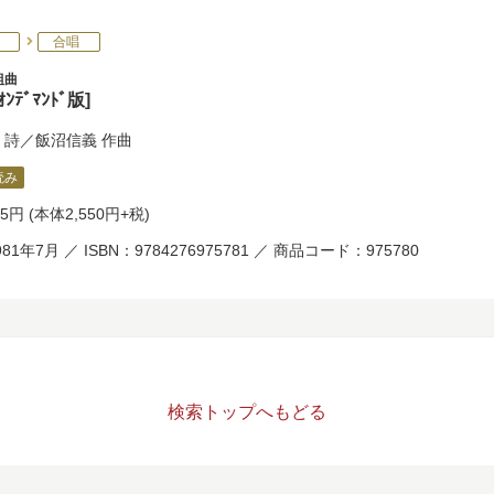
合唱
組曲
ﾝﾃﾞﾏﾝﾄﾞ版]
詩／
飯沼信義
作曲
読み
05円
(本体2,550円+税)
81年7月 ／ ISBN：9784276975781 ／ 商品コード：975780
検索トップへもどる