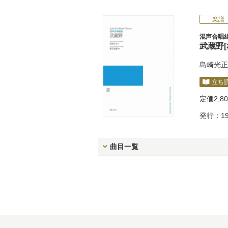
楽譜
混声合唱
武蔵野[ｵ
島崎光正
立ち
定価
2,8
発行：19
曲目一覧