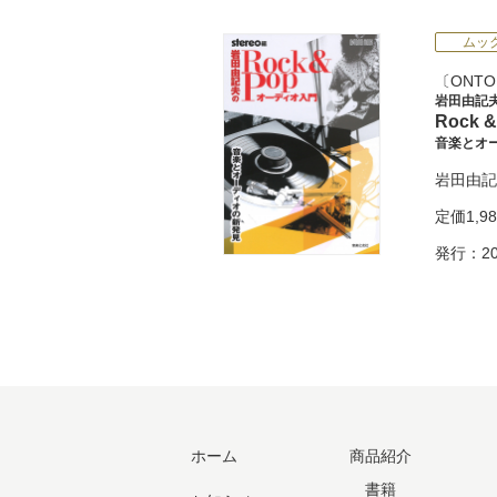
ムッ
ONTO
岩田由記
Rock
音楽とオ
岩田由記
定価
1,9
発行：20
ホーム
商品紹介
書籍