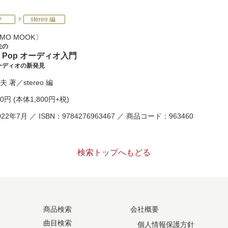
ク
stereo 編
MO MOOK
夫の
 & Pop オーディオ入門
ーディオの新発見
夫
著／
stereo
編
80円
(本体1,800円+税)
22年7月 ／ ISBN：9784276963467 ／ 商品コード：963460
検索トップへもどる
商品検索
会社概要
曲目検索
個人情報保護方針