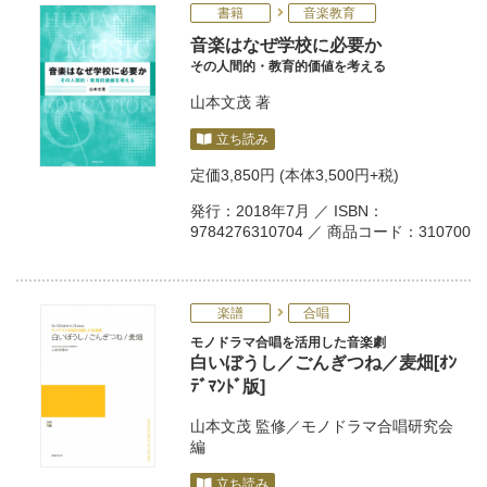
書籍
音楽教育
音楽はなぜ学校に必要か
その人間的・教育的価値を考える
山本文茂
著
立ち読み
定価
3,850円
(本体3,500円+税)
発行：2018年7月 ／ ISBN：
9784276310704 ／ 商品コード：310700
楽譜
合唱
モノドラマ合唱を活用した音楽劇
白いぼうし／ごんぎつね／麦畑[ｵﾝ
ﾃﾞﾏﾝﾄﾞ版]
山本文茂
監修／
モノドラマ合唱研究会
編
立ち読み