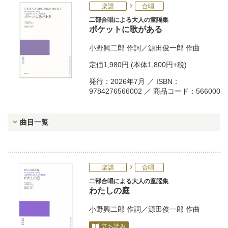
楽譜
合唱
二部合唱による大人の童謡集
ポケットに歌がある
小野興二郎
作詞／
源田俊一郎
作曲
定価
1,980円
(本体1,800円+税)
発行：2026年7月 ／ ISBN：
9784276566002 ／ 商品コード：566000
曲目一覧
楽譜
合唱
二部合唱による大人の童謡集
わたしの庭
小野興二郎
作詞／
源田俊一郎
作曲
立ち読み