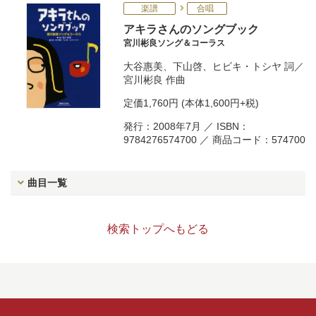
楽譜
合唱
アキラさんのソングブック
宮川彬良ソング＆コーラス
大谷惠美
、
下山啓
、
ヒビキ・トシヤ
詞／
宮川彬良
作曲
定価
1,760円
(本体1,600円+税)
発行：2008年7月 ／ ISBN：
9784276574700 ／ 商品コード：574700
曲目一覧
検索トップへもどる