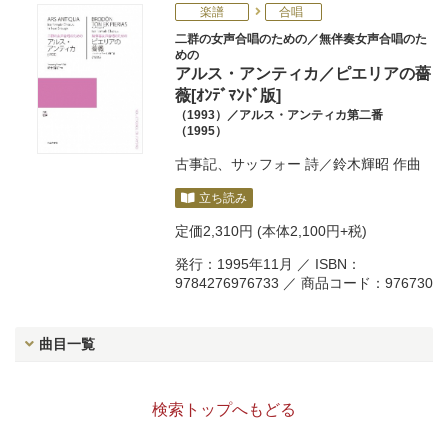
楽譜
合唱
二群の女声合唱のための／無伴奏女声合唱のた
めの
アルス・アンティカ／ピエリアの薔
薇[ｵﾝﾃﾞﾏﾝﾄﾞ版]
（1993）／アルス・アンティカ第二番
（1995）
古事記
、
サッフォー
詩／
鈴木輝昭
作曲
立ち読み
定価
2,310円
(本体2,100円+税)
発行：1995年11月 ／ ISBN：
9784276976733 ／ 商品コード：976730
曲目一覧
検索トップへもどる