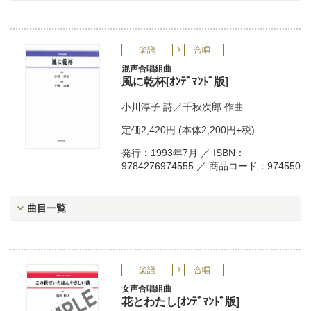
楽譜
合唱
混声合唱組曲
風に乾杯[ｵﾝﾃﾞﾏﾝﾄﾞ版]
小川淳子
詩／
千秋次郎
作曲
定価
2,420円
(本体2,200円+税)
発行：1993年7月 ／ ISBN：
9784276974555 ／ 商品コード：974550
曲目一覧
楽譜
合唱
女声合唱組曲
花とわたし[ｵﾝﾃﾞﾏﾝﾄﾞ版]