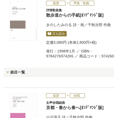
楽譜
声楽・歌曲
抒情歌曲集
散歩道からの手紙[ｵﾝﾃﾞﾏﾝﾄﾞ版]
きのしたみのる
詩・画／
千秋次郎
作曲
立ち読み
定価
3,080円
(本体2,800円+税)
発行：1998年1月 ／ ISBN：
9784276974265 ／ 商品コード：974260
曲目一覧
楽譜
合唱
女声合唱組曲
京都・春から春へ[ｵﾝﾃﾞﾏﾝﾄﾞ版]
小川淳子
詩／
千秋次郎
作曲