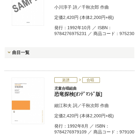
小川淳子
詩／
千秋次郎
作曲
定価
2,420円
(本体2,200円+税)
発行：1992年10月 ／ ISBN：
9784276975231 ／ 商品コード：975230
曲目一覧
楽譜
合唱
児童合唱組曲
恐竜探検[ｵﾝﾃﾞﾏﾝﾄﾞ版]
細江和夫
詞／
千秋次郎
作曲
定価
2,420円
(本体2,200円+税)
発行：1992年8月 ／ ISBN：
9784276979109 ／ 商品コード：979100