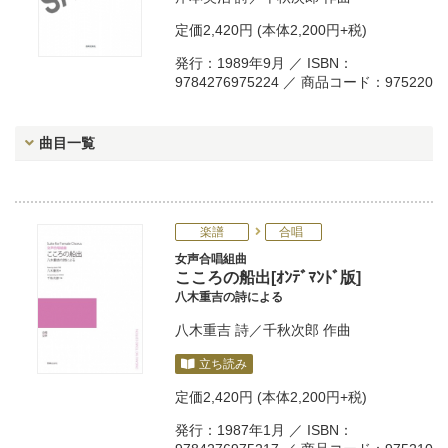
定価
2,420円
(本体2,200円+税)
発行：1989年9月 ／ ISBN：
9784276975224 ／ 商品コード：975220
曲目一覧
楽譜
合唱
女声合唱組曲
こころの船出[ｵﾝﾃﾞﾏﾝﾄﾞ版]
八木重吉の詩による
八木重吉
詩／
千秋次郎
作曲
立ち読み
定価
2,420円
(本体2,200円+税)
発行：1987年1月 ／ ISBN：