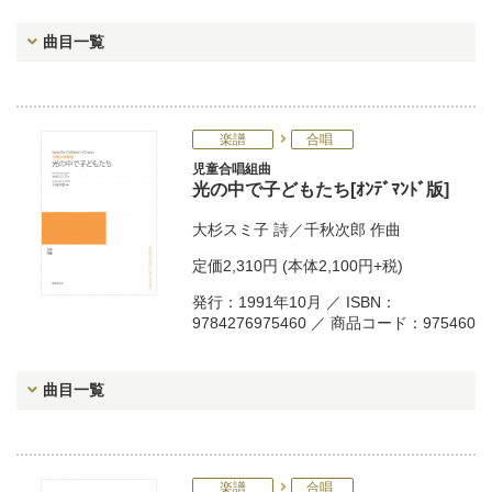
曲目一覧
楽譜
合唱
児童合唱組曲
光の中で子どもたち[ｵﾝﾃﾞﾏﾝﾄﾞ版]
大杉スミ子
詩／
千秋次郎
作曲
定価
2,310円
(本体2,100円+税)
発行：1991年10月 ／ ISBN：
9784276975460 ／ 商品コード：975460
曲目一覧
楽譜
合唱