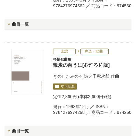
発行：1995年3月 ／ ISBN：
9784276974562 ／ 商品コード：974560
曲目一覧
楽譜
声楽・歌曲
抒情歌曲集
散歩の向うに[ｵﾝﾃﾞﾏﾝﾄﾞ版]
きのしたみのる
詩／
千秋次郎
作曲
立ち読み
定価
2,860円
(本体2,600円+税)
発行：1993年12月 ／ ISBN：
9784276974258 ／ 商品コード：974250
曲目一覧