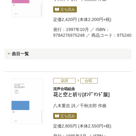
立ち読み
定価
2,420円
(本体2,200円+税)
発行：1997年10月 ／ ISBN：
9784276975248 ／ 商品コード：975240
曲目一覧
楽譜
合唱
混声合唱組曲
花と空と祈り[ｵﾝﾃﾞﾏﾝﾄﾞ版]
八木重吉
詩／
千秋次郎
作曲
立ち読み
定価
2,805円
(本体2,550円+税)