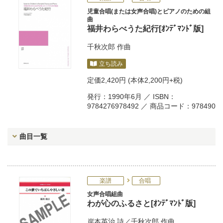
児童合唱(または女声合唱)とピアノのための組
曲
福井わらべうた紀行[ｵﾝﾃﾞﾏﾝﾄﾞ版]
千秋次郎
作曲
立ち読み
定価
2,420円
(本体2,200円+税)
発行：1990年6月 ／ ISBN：
9784276978492 ／ 商品コード：978490
曲目一覧
楽譜
合唱
女声合唱組曲
わが心のふるさと[ｵﾝﾃﾞﾏﾝﾄﾞ版]
岸本英治
詩／
千秋次郎
作曲