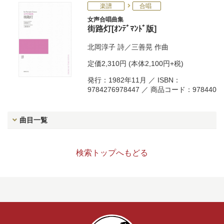
楽譜
合唱
女声合唱曲集
街路灯[ｵﾝﾃﾞﾏﾝﾄﾞ版]
北岡淳子
詩／
三善晃
作曲
定価
2,310円
(本体2,100円+税)
発行：1982年11月 ／ ISBN：
9784276978447 ／ 商品コード：978440
曲目一覧
検索トップへもどる