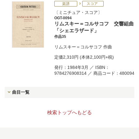
楽譜
スコア
ミニチュア・スコア
OGT-0094
リムスキー＝コルサコフ 交響組曲
「シェエラザード」
作品35
リムスキー＝コルサコフ
作曲
定価
2,310円
(本体2,100円+税)
発行：1984年3月 ／ ISBN：
9784276908314 ／ 商品コード：480094
曲目一覧
検索トップへもどる