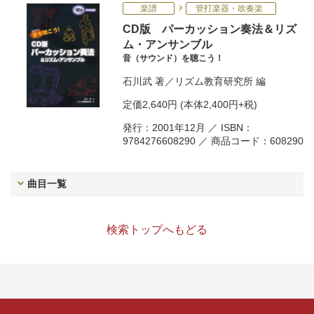
楽譜
管打楽器・吹奏楽
CD版 パーカッション奏法＆リズ
ム・アンサンブル
音（サウンド）を聴こう！
石川武
著／
リズム教育研究所
編
定価
2,640円
(本体2,400円+税)
発行：2001年12月 ／ ISBN：
9784276608290 ／ 商品コード：608290
曲目一覧
検索トップへもどる