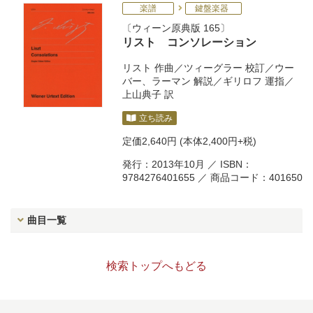
楽譜
鍵盤楽器
ウィーン原典版 165
リスト コンソレーション
リスト
作曲／
ツィーグラー
校訂／
ウー
バー
、
ラーマン
解説／
ギリロフ
運指／
上山典子
訳
立ち読み
定価
2,640円
(本体2,400円+税)
発行：2013年10月 ／ ISBN：
9784276401655 ／ 商品コード：401650
曲目一覧
検索トップへもどる