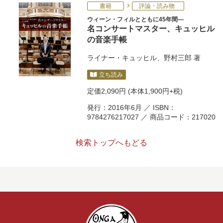
書籍
評論・読み物
ウィーン・フィルとともに45年間―
名コンサートマスター、キュッヒル
の音楽手帳
ライナー・キュッヒル
、
野村三郎
著
立ち読み
定価
2,090円
(本体1,900円+税)
発行：2016年6月 ／ ISBN：
9784276217027 ／ 商品コード：217020
検索トップへもどる