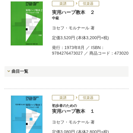
楽譜
弦楽器
実用ハープ教本 ２
中級
ヨセフ・モルナール
著
定価
3,520円
(本体3,200円+税)
発行：1973年8月 ／ ISBN：
9784276473027 ／ 商品コード：473020
曲目一覧
楽譜
弦楽器
初歩者のための
実用ハープ教本 １
ヨセフ・モルナール
著
定価
3,080円
(本体2,800円+税)