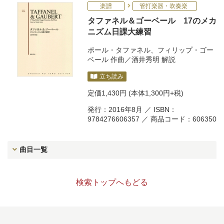
楽譜
管打楽器・吹奏楽
タファネル＆ゴーベール 17のメカ
ニズム日課大練習
ポール・タファネル
、
フィリップ・ゴー
ベール
作曲／
酒井秀明
解説
立ち読み
定価
1,430円
(本体1,300円+税)
発行：2016年8月 ／ ISBN：
9784276606357 ／ 商品コード：606350
曲目一覧
検索トップへもどる