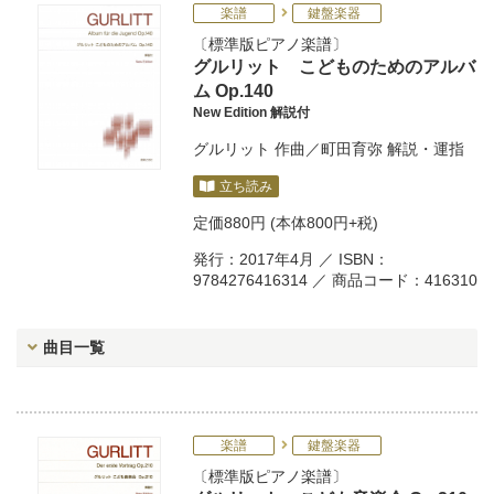
楽譜
鍵盤楽器
標準版ピアノ楽譜
グルリット こどものためのアルバ
ム Op.140
New Edition 解説付
グルリット
作曲／
町田育弥
解説・運指
立ち読み
定価
880円
(本体800円+税)
発行：2017年4月 ／ ISBN：
9784276416314 ／ 商品コード：416310
曲目一覧
楽譜
鍵盤楽器
標準版ピアノ楽譜