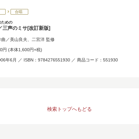
合唱
のための
／三声のミサ[改訂新版]
作曲／
美山良夫
、
二宮洋
監修
60円
(本体1,600円+税)
06年6月 ／ ISBN：9784276551930 ／ 商品コード：551930
検索トップへもどる