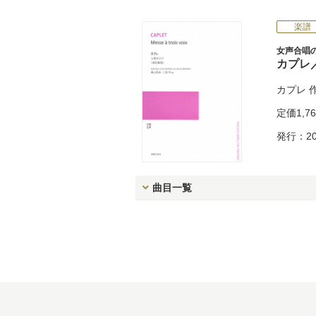
楽譜
女声合唱
カプレ
カプレ
定価
1,7
発行：20
曲目一覧