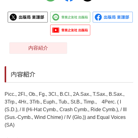
内容紹介
内容紹介
Picc., 2Fl., Ob., Fg., 3Cl., B.Cl., 2A.Sax., T.Sax., B.Sax.,
3Trp., 4Hr., 3Trb., Euph., Tub., St.B., Timp., 4Perc. ( I
(S.D.), / II (Hi-Hat Cymb., Crash Cymb., Ride Cymb.), / III
(Sus.-Cymb., Wind Chime) / IV (Glo.)) and Equal Voices
(SA)