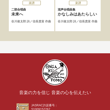
楽譜
楽譜
二部合唱曲
混声合唱曲集
エ
未来へ
かなしみはあたらしい
詩
谷川俊太郎
詩／
信長貴富
作曲
谷川俊太郎
詩／
信長貴富
作曲
川瀬
音楽の力を信じ 音楽の心を伝えたい
JASRAC許諾番号：
S1009152267