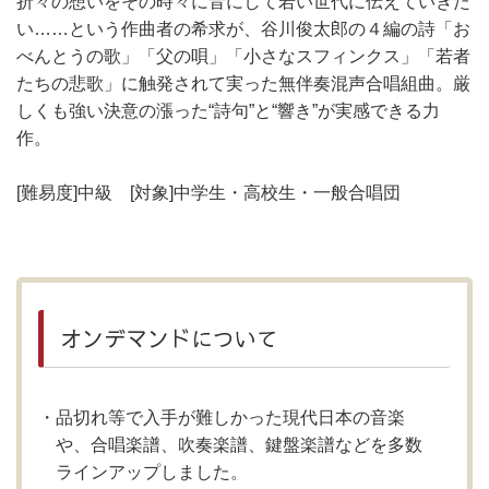
折々の想いをその時々に音にして若い世代に伝えていきた
い……という作曲者の希求が、谷川俊太郎の４編の詩「お
べんとうの歌」「父の唄」「小さなスフィンクス」「若者
たちの悲歌」に触発されて実った無伴奏混声合唱組曲。厳
しくも強い決意の漲った“詩句”と“響き”が実感できる力
作。
[難易度]中級 [対象]中学生・高校生・一般合唱団
オンデマンドについて
品切れ等で入手が難しかった現代日本の音楽
や、合唱楽譜、吹奏楽譜、鍵盤楽譜などを多数
ラインアップしました。