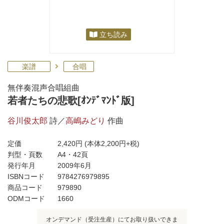
立ち読み
楽譜
合唱
無伴奏混声合唱組曲
若者たちの悲歌[ｵﾝﾃﾞﾏﾝﾄﾞ版]
谷川俊太郎
詩／
高嶋みどり
作曲
定価
2,420円
(本体2,200円+税)
判型・頁数
A4・42頁
発行年月
2009年6月
ISBNコード
9784276979895
商品コード
979890
ODMコード
1660
オンデマンド（受注生産）にてお取り扱いできま