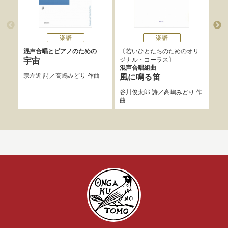
楽譜
楽譜
混声合唱とピアノのための
若いひとたちのためのオリ
無伴
ジナル・コーラス
宇宙
雨
混声合唱組曲
宗左近
詩／
高嶋みどり
作曲
谷川
風に鳴る笛
谷川俊太郎
詩／
高嶋みどり
作
曲