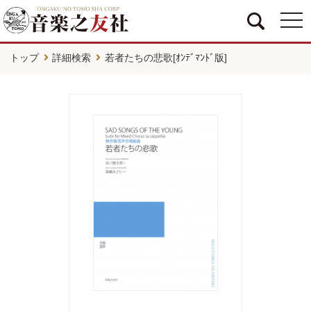
togg
navi
トップ
詳細検索
若者たちの悲歌[ｵﾝﾃﾞﾏﾝﾄﾞ版]