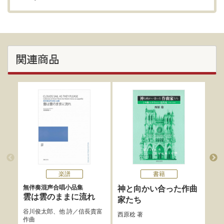
関連商品
楽譜
書籍
無伴奏混声合唱小品集
さく
神と向かい合った作曲
奏男
雲は雲のままに流れ
家たち
ぜ
谷川俊太郎
、他 詩／
信長貴富
西原稔
著
作曲
さく