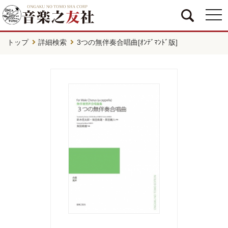
togg
navi
トップ
詳細検索
3つの無伴奏合唱曲[ｵﾝﾃﾞﾏﾝﾄﾞ版]