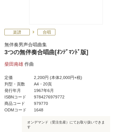
楽譜
合唱
無伴奏男声合唱曲集
3つの無伴奏合唱曲[ｵﾝﾃﾞﾏﾝﾄﾞ版]
柴田南雄
作曲
定価
2,200円
(本体2,000円+税)
判型・頁数
A4・20頁
発行年月
1967年6月
ISBNコード
9784276979772
商品コード
979770
ODMコード
1648
オンデマンド（受注生産）にてお取り扱いできま
す