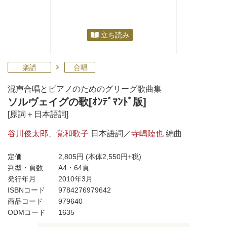
立ち読み
楽譜
合唱
混声合唱とピアノのためのグリーグ歌曲集
ソルヴェイグの歌[ｵﾝﾃﾞﾏﾝﾄﾞ版]
[原詞＋日本語詞]
谷川俊太郎
、
覚和歌子
日本語詞／
寺嶋陸也
編曲
定価
2,805円
(本体2,550円+税)
判型・頁数
A4・64頁
発行年月
2010年3月
ISBNコード
9784276979642
商品コード
979640
ODMコード
1635