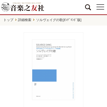
togg
navi
トップ
詳細検索
ソルヴェイグの歌[ｵﾝﾃﾞﾏﾝﾄﾞ版]