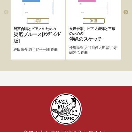
楽譜
楽譜
混声合唱とピアノのための
女声合唱、ピアノ連弾と三線
O
のための
災厄ブルース[ｵﾝﾃﾞﾏﾝﾄﾞ
新
沖縄のスケッチ
版]
＋1
沖縄民謡
／
谷川俊太郎
詩／
寺
経田佑介
詩／
野平一郎
作曲
レコ
嶋陸也
作曲