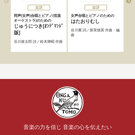
楽譜
楽譜
同声(女声)合唱とピアノ(弦楽
女声合唱とピアノのための
N
オーケストラ)のための
CH
はたおりむし
同声
じゅうにつき[ｵﾝﾃﾞﾏﾝﾄﾞ
谷川雁
詞／
新実徳英
作曲・編
の
版]
曲
歌
谷川俊太郎
詩／
鈴木輝昭
作曲
宮本
音楽の力を信じ 音楽の心を伝えたい