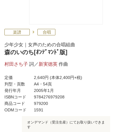
楽譜
合唱
少年少女｜女声のための合唱組曲
森のいのち[ｵﾝﾃﾞﾏﾝﾄﾞ版]
村田さち子
詞／
新実徳英
作曲
定価
2,640円
(本体2,400円+税)
判型・頁数
A4・54頁
発行年月
2005年1月
ISBNコード
9784276979208
商品コード
979200
ODMコード
1591
オンデマンド（受注生産）にてお取り扱いできま
す