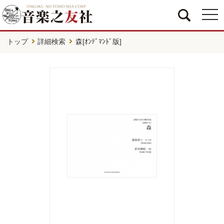
togg
navi
トップ
詳細検索
森[ｵﾝﾃﾞﾏﾝﾄﾞ版]