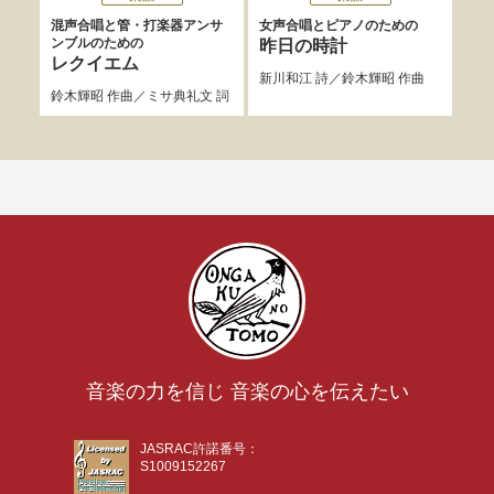
混声合唱と管・打楽器アンサ
女声合唱とピアノのための
混声
ンブルのための
昨日の時計
組
レクイエム
新川和江
詩／
鈴木輝昭
作曲
谷川
鈴木輝昭
作曲／
ミサ典礼文
詞
音楽の力を信じ 音楽の心を伝えたい
JASRAC許諾番号：
S1009152267