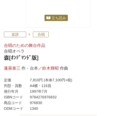
立ち読み
楽譜
合唱
合唱のための舞台作品
合唱オペラ
森[ｵﾝﾃﾞﾏﾝﾄﾞ版]
蓬萊泰三
作・台本／
鈴木輝昭
作曲
定価
7,810円
(本体7,100円+税)
判型・頁数
A4横・116頁
発行年月
1997年7月
ISBNコード
9784276976832
商品コード
976830
ODMコード
1340