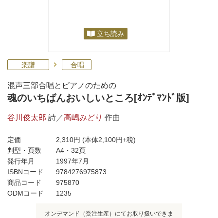
立ち読み
楽譜
合唱
混声三部合唱とピアノのための
魂のいちばんおいしいところ[ｵﾝﾃﾞﾏﾝﾄﾞ版]
谷川俊太郎
詩／
高嶋みどり
作曲
定価
2,310円
(本体2,100円+税)
判型・頁数
A4・32頁
発行年月
1997年7月
ISBNコード
9784276975873
商品コード
975870
ODMコード
1235
オンデマンド（受注生産）にてお取り扱いできま