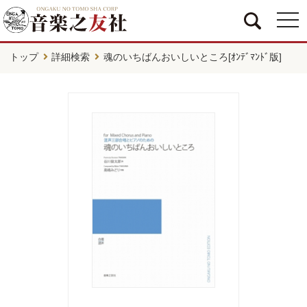
togg
navi
トップ
詳細検索
魂のいちばんおいしいところ[ｵﾝﾃﾞﾏﾝﾄﾞ版]