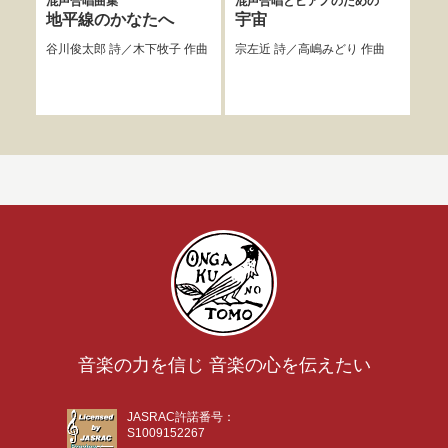
混声合唱曲集
混声合唱とピアノのための
若
ジナ
地平線のかなたへ
宇宙
混声
谷川俊太郎
詩／
木下牧子
作曲
宗左近
詩／
高嶋みどり
作曲
風
谷川
曲
音楽の力を信じ 音楽の心を伝えたい
JASRAC許諾番号：
S1009152267