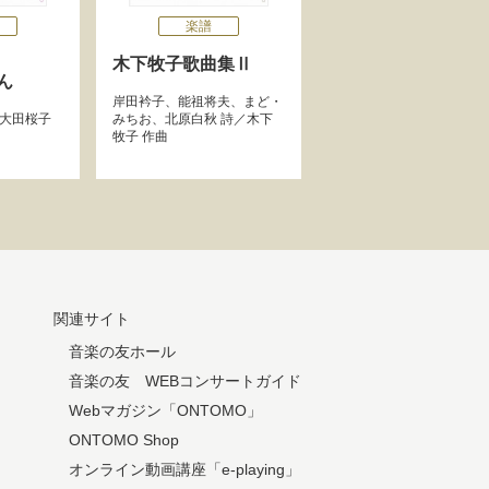
楽譜
木下牧子歌曲集Ⅱ
ん
岸田衿子
、
能祖将夫
、
まど・
大田桜子
みちお
、
北原白秋
詩／
木下
牧子
作曲
関連サイト
音楽の友ホール
音楽の友 WEBコンサートガイド
Webマガジン「ONTOMO」
ONTOMO Shop
オンライン動画講座「e-playing」