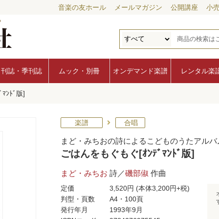
音楽の友ホール
メールマガジン
公開講座
小
月刊誌・季刊誌
ムック・別冊
オンデマンド楽譜
レンタル楽
ﾏﾝﾄﾞ版]
楽譜
合唱
まど・みちおの詩によるこどものうたアルバ
ごはんをもぐもぐ[ｵﾝﾃﾞﾏﾝﾄﾞ版]
まど・みちお
詩／
磯部俶
作曲
定価
3,520円
(本体3,200円+税)
判型・頁数
A4・100頁
発行年月
1993年9月