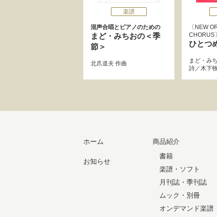
楽譜
混声合唱とピアノのための
NEW OR
CHORUS
まど・みちおの＜季
ひとつ
節＞
まど・み
北爪道夫
作曲
詩／
木下
ホーム
商品紹介
書籍
お知らせ
楽譜・ソフト
月刊誌・季刊誌
ムック・別冊
オンデマンド楽譜