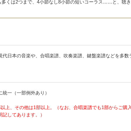
も多くは2つまで、4小節なし8小節の短いコーラス……と、聴
現代日本の音楽や、合唱楽譜、吹奏楽譜、鍵盤楽譜などを多数
に統一（一部例外あり）
部以上、その他は1部以上。（なお、合唱楽譜でも1部からご購
明記してあります。）