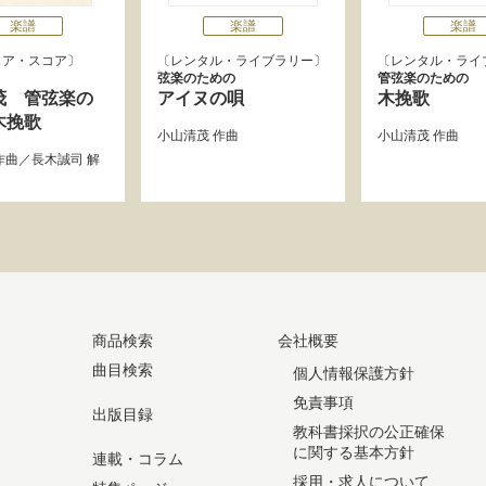
楽譜
楽譜
楽譜
ュア・スコア
レンタル・ライブラリー
レンタル・ライ
弦楽のための
管弦楽のための
茂 管弦楽の
アイヌの唄
木挽歌
木挽歌
小山清茂
作曲
小山清茂
作曲
作曲／
長木誠司
解
商品検索
会社概要
曲目検索
個人情報保護方針
免責事項
出版目録
教科書採択の公正確保
に関する基本方針
連載・コラム
採用・求人について