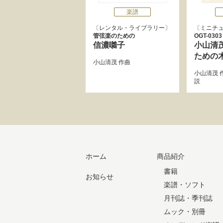
楽譜
レンタル・ライブラリー
ミニチ
管弦楽のための
OGT-0303
信濃囃子
小山清
ための
小山清茂
作曲
小山清茂
説
ホーム
商品紹介
書籍
お知らせ
楽譜・ソフト
月刊誌・季刊誌
ムック・別冊