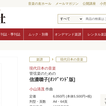
音楽の友ホール
メールマガジン
公開講座
小
月刊誌・季刊誌
ムック・別冊
オンデマンド楽譜
レンタル楽
楽譜
現代日本の音楽
現代日本の音楽
管弦楽のための
信濃囃子[ｵﾝﾃﾞﾏﾝﾄﾞ版]
小山清茂
作曲
定価
6,050円
(本体5,500円+税)
判型・頁数
A4・64頁