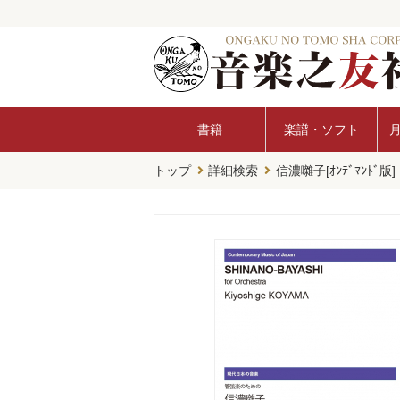
書籍
楽譜・ソフト
トップ
詳細検索
信濃囃子[ｵﾝﾃﾞﾏﾝﾄﾞ版]