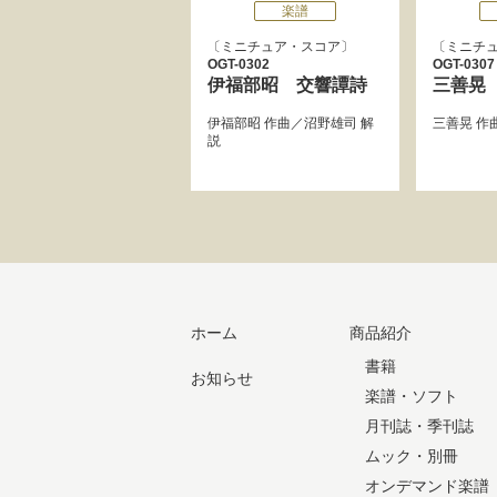
楽譜
ミニチュア・スコア
ミニチ
OGT-0302
OGT-0307
伊福部昭 交響譚詩
三善晃
伊福部昭
作曲／
沼野雄司
解
三善晃
作
説
ホーム
商品紹介
書籍
お知らせ
楽譜・ソフト
月刊誌・季刊誌
ムック・別冊
オンデマンド楽譜