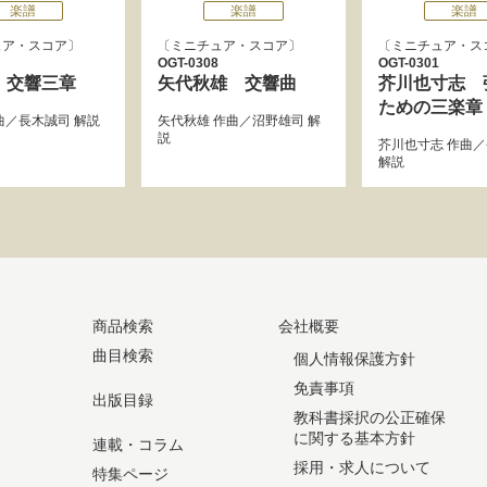
楽譜
楽譜
楽譜
ュア・スコア
ミニチュア・スコア
ミニチュア・ス
OGT-0308
OGT-0301
 交響三章
矢代秋雄 交響曲
芥川也寸志 
ための三楽章
曲／
長木誠司
解説
矢代秋雄
作曲／
沼野雄司
解
説
芥川也寸志
作曲／
解説
商品検索
会社概要
曲目検索
個人情報保護方針
免責事項
出版目録
教科書採択の公正確保
に関する基本方針
連載・コラム
採用・求人について
特集ページ