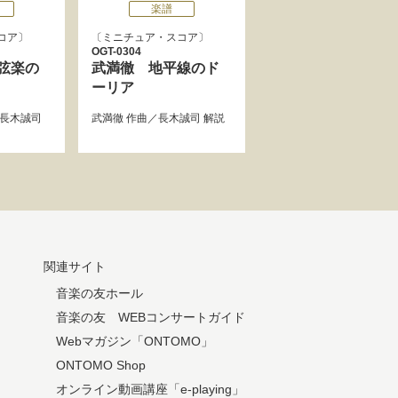
楽譜
コア
ミニチュア・スコア
OGT-0304
弦楽の
武満徹 地平線のド
ーリア
長木誠司
武満徹
作曲／
長木誠司
解説
関連サイト
音楽の友ホール
音楽の友 WEBコンサートガイド
Webマガジン「ONTOMO」
ONTOMO Shop
オンライン動画講座「e-playing」