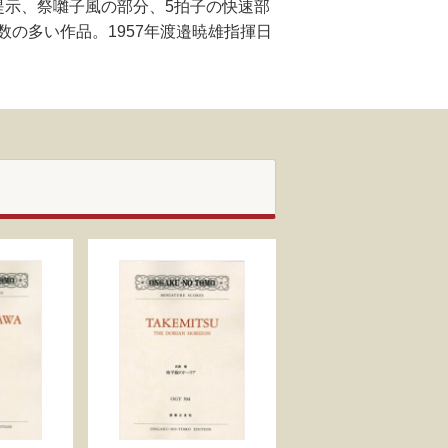
提示、祭囃子風の部分、5拍子の快速部
の多い作品。1957年渡邉暁雄指揮日