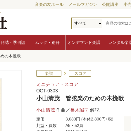
音楽の友ホール
メールマガジン
公開講座
小
月刊誌・季刊誌
ムック・別冊
オンデマンド楽譜
レンタル楽
ための木挽歌
楽譜
スコア
ミニチュア・スコア
OGT-0303
小山清茂 管弦楽のための木挽歌
小山清茂
作曲／
長木誠司
解説
定価
3,080円
(本体2,800円+税)
判型・頁数
A5・52頁