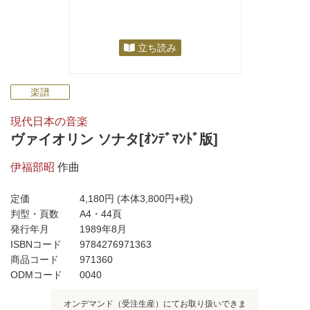
立ち読み
楽譜
現代日本の音楽
ヴァイオリン ソナタ[ｵﾝﾃﾞﾏﾝﾄﾞ版]
伊福部昭
作曲
定価
4,180円
(本体3,800円+税)
判型・頁数
A4・44頁
発行年月
1989年8月
ISBNコード
9784276971363
商品コード
971360
ODMコード
0040
オンデマンド（受注生産）にてお取り扱いできま