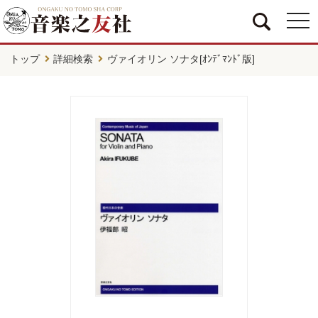
togg
navi
トップ
詳細検索
ヴァイオリン ソナタ[ｵﾝﾃﾞﾏﾝﾄﾞ版]