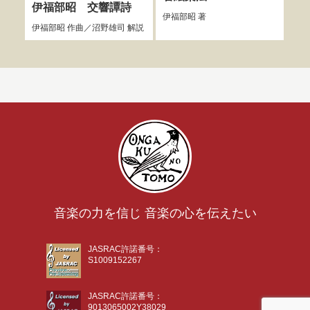
伊福部昭 交響譚詩
伊福部昭
著
花岡
伊福部昭
作曲／
沼野雄司
解説
音楽の力を信じ 音楽の心を伝えたい
JASRAC許諾番号：
S1009152267
JASRAC許諾番号：
9013065002Y38029