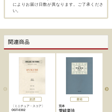
によりお届け日数が異なります。ご了承くださ
い。
関連商品
楽譜
書籍
ミニチュア・スコア
完本
標
OGT-0302
管絃楽法
日