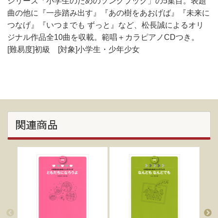
シリーズ「小学生のためのソングブック」の5集目。表題
曲の他に『一歩踏み出す』『あの樹をあおげば』『未来に
つなげ』『いつまでも ずっと』など、松長誠によるオリ
ジナル作品全10曲を収載。範唱＋カラピアノCDつき。
[難易度]初級 [対象]小学生・少年少女
関連商品