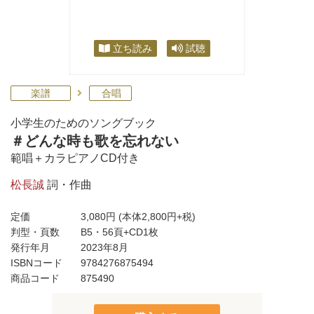
立ち読み
試聴
楽譜
合唱
小学生のためのソングブック
＃どんな時も歌を忘れない
範唱＋カラピアノCD付き
松長誠
詞・作曲
定価
3,080円
(本体2,800円+税)
判型・頁数
B5・56頁+CD1枚
発行年月
2023年8月
ISBNコード
9784276875494
商品コード
875490