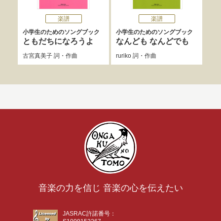
楽譜
楽譜
小学生のためのソングブック
小学生のためのソングブック
小学
ともだちになろうよ
なんども なんどでも
み
古宮真美子
詞・作曲
ruriko
詞・作曲
ruri
音楽の力を信じ 音楽の心を伝えたい
JASRAC許諾番号：