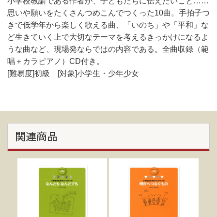
小学校教諭である作者が、子どもたちに伝えたいこと……
思いや願いをたくさんつめこんでつくった10曲。手拍子つ
きで低学年から楽しく歌える曲、「いのち」や「平和」な
ど生きていく上で大切なテーマを考えるきっかけになるよ
うな曲など、現場発ならではの内容である。全曲収録（範
唱＋カラピアノ）CD付き。
[難易度]初級 [対象]小学生・少年少女
関連商品