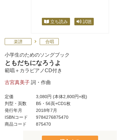
立ち読み
試聴
楽譜
合唱
小学生のためのソングブック
ともだちになろうよ
範唱＋カラピアノCD付き
古宮真美子
詞・作曲
定価
3,080円
(本体2,800円+税)
判型・頁数
B5・56頁+CD1枚
発行年月
2018年7月
ISBNコード
9784276875470
商品コード
875470