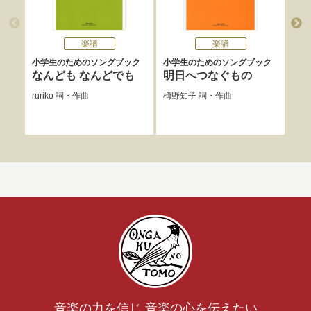
楽譜
楽譜
小学生のためのソングブック
小学生のためのソングブック
小学
なんども なんどでも
明日へつなぐもの
み
ruriko
詞・作曲
栂野知子
詞・作曲
ruri
音楽の力を信じ 音楽の心を伝えたい