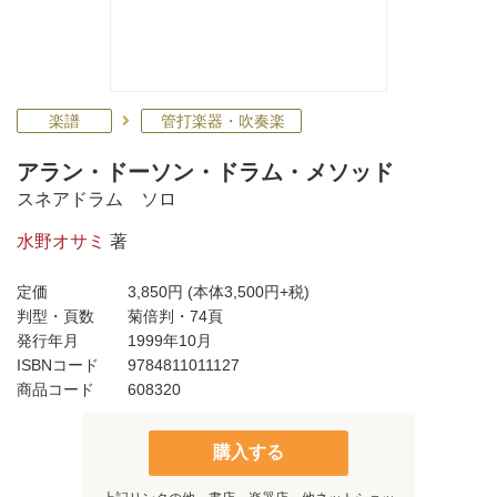
楽譜
管打楽器・吹奏楽
アラン・ドーソン・ドラム・メソッド
スネアドラム ソロ
水野オサミ
著
定価
3,850円
(本体3,500円+税)
判型・頁数
菊倍判・74頁
発行年月
1999年10月
ISBNコード
9784811011127
商品コード
608320
購入する