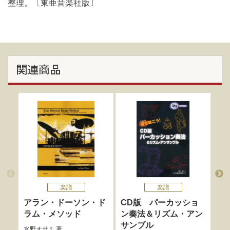
整理。〔東亜音楽社版〕
関連商品
楽譜
楽譜
アラン・ドーソン・ド
CD版 パーカッショ
現
ラム・メソッド
ン奏法＆リズム・アン
グッ
サンブル
水野オサミ
著