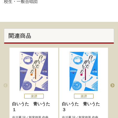
校生・一般合唱団
関連商品
楽譜
楽譜
女声
白いうた 青いうた
白いうた 青いうた
火
１
３
谷川
谷川雁
詞／
新実徳英
作曲
谷川雁
詞／
新実徳英
作曲