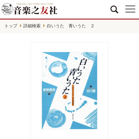
togg
navi
トップ
詳細検索
白いうた 青いうた ２