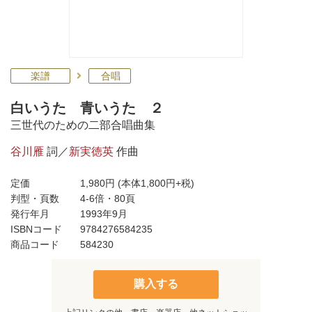
楽譜
合唱
白いうた 青いうた ２
三世代のための二部合唱曲集
谷川雁
詞／
新実徳英
作曲
定価
1,980円
(本体1,800円+税)
判型・頁数
4-6倍・80頁
発行年月
1993年9月
ISBNコード
9784276584235
商品コード
584230
購入する