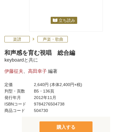
立ち読み
楽譜
声楽・歌曲
和声感を育む視唱 総合編
keyboardと共に
伊藤征夫
、
高田幸子
編著
定価
2,640円
(本体2,400円+税)
判型・頁数
B5・136頁
発行年月
2012年11月
ISBNコード
9784276504738
商品コード
504730
購入する