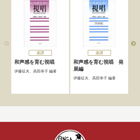
楽譜
楽譜
和声感を育む視唱
和声感を育む視唱 発
視
展編
伊藤征夫
、
高田幸子
編著
金光
信子
伊藤征夫
、
高田幸子
編著