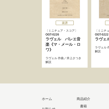
楽譜
ミニチュア・スコア
ミニチ
OGT-0226
OGT-0222
ラヴェル バレエ音
ラヴェ
楽《マ・メール・ロ
ラヴェル
ワ》
解説
ラヴェル
作曲／
井上さつき
解説
ホーム
商品紹介
書籍
お知らせ