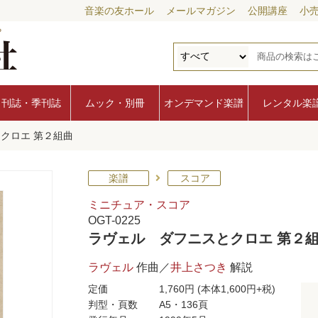
音楽の友ホール
メールマガジン
公開講座
小
月刊誌・季刊誌
ムック・別冊
オンデマンド楽譜
レンタル楽
クロエ 第２組曲
楽譜
スコア
ミニチュア・スコア
OGT-0225
ラヴェル ダフニスとクロエ 第２
ラヴェル
作曲／
井上さつき
解説
定価
1,760円
(本体1,600円+税)
判型・頁数
A5・136頁