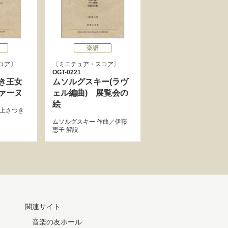
楽譜
コア
ミニチュア・スコア
OGT-0221
き王女
ムソルグスキー(ラヴ
ァーヌ
ェル編曲) 展覧会の
絵
上さつき
ムソルグスキー
作曲／
伊藤
恵子
解説
関連サイト
音楽の友ホール