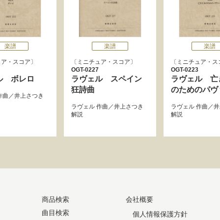
楽譜
楽譜
楽譜
ュア・スコア
ミニチュア・スコア
ミニチュア・ス
OGT-0227
OGT-0223
ル ボレロ
ラヴェル スペイン
ラヴェル 亡
狂詩曲
のためのパヴ
作曲／
井上さつき
ラヴェル
作曲／
井上さつき
ラヴェル
作曲／
井
解説
解説
商品検索
会社概要
曲目検索
個人情報保護方針