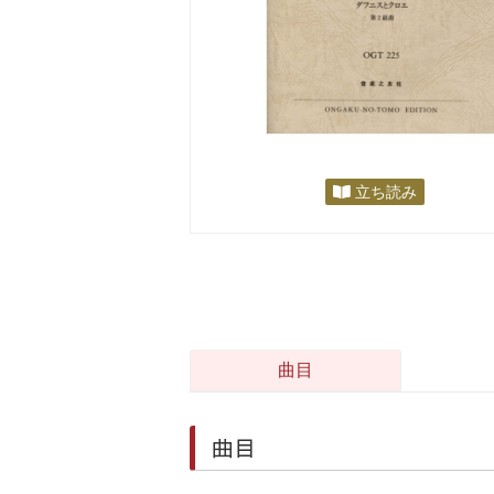
立ち読み
曲目
曲目