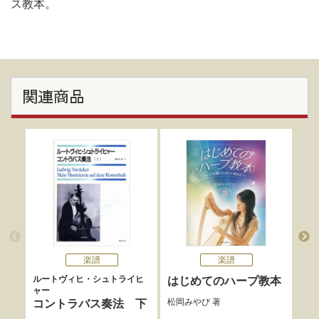
ス教本。
関連商品
楽譜
楽譜
ルートヴィヒ・シュトライヒ
はじめてのハープ教本
ク
ャー
は
松岡みやび
著
コントラバス奏法 下
藤野