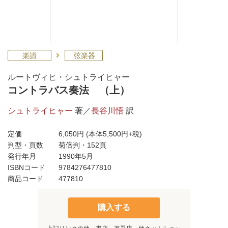
楽譜
弦楽器
ルートヴィヒ・シュトライヒャー
コントラバス奏法 （上）
シュトライヒャー
著／
長谷川悟
訳
定価
6,050円
(本体5,500円+税)
判型・頁数
菊倍判・152頁
発行年月
1990年5月
ISBNコード
9784276477810
商品コード
477810
購入する