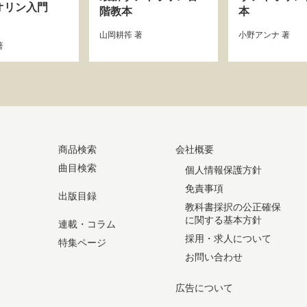
オリン入門
階教本
本
山岡耕筰
著
小野アンナ
著
著
商品検索
会社概要
曲目検索
個人情報保護方針
免責事項
出版目録
教科書採択の公正確保
に関する基本方針
連載・コラム
採用・求人について
特集ページ
お問い合わせ
広告について