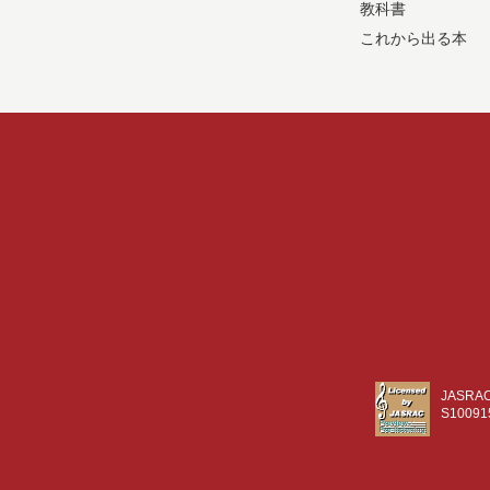
教科書
これから出る本
JASR
S10091