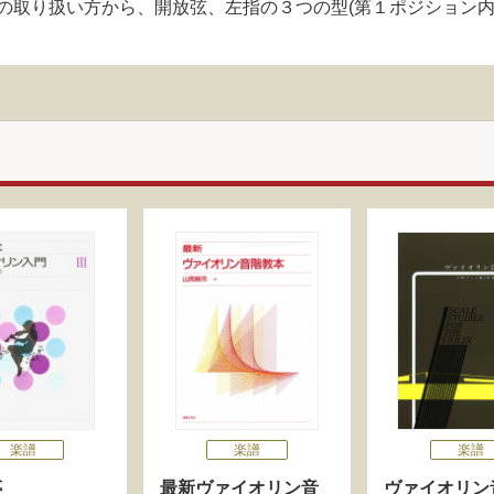
の取り扱い方から、開放弦、左指の３つの型(第１ポジション内
楽譜
楽譜
楽譜
式
最新ヴァイオリン音
ヴァイオリン