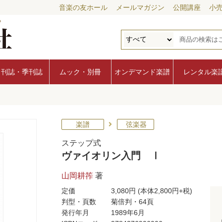
音楽の友ホール
メールマガジン
公開講座
小
月刊誌・季刊誌
ムック・別冊
オンデマンド楽譜
レンタル楽
Ⅰ
楽譜
弦楽器
ステップ式
ヴァイオリン入門 Ⅰ
山岡耕筰
著
定価
3,080円
(本体2,800円+税)
判型・頁数
菊倍判・64頁
発行年月
1989年6月