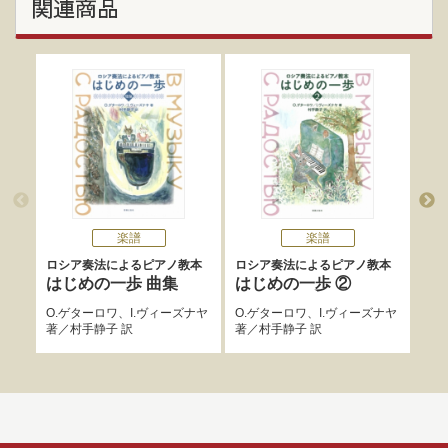
関連商品
楽譜
楽譜
ロシア奏法によるピアノ教本
ロシア奏法によるピアノ教本
ロシ
はじめの一歩 曲集
はじめの一歩 ②
は
O.ゲターロワ
、
I.ヴィーズナヤ
O.ゲターロワ
、
I.ヴィーズナヤ
O.
著／
村手静子
訳
著／
村手静子
訳
著／