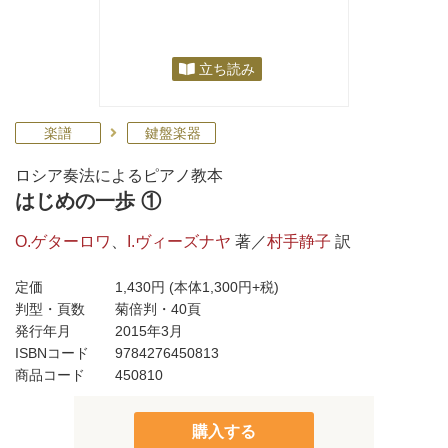
立ち読み
楽譜
鍵盤楽器
ロシア奏法によるピアノ教本
はじめの一歩 ①
O.ゲターロワ
、
I.ヴィーズナヤ
著／
村手静子
訳
定価
1,430円
(本体1,300円+税)
判型・頁数
菊倍判・40頁
発行年月
2015年3月
ISBNコード
9784276450813
商品コード
450810
購入する