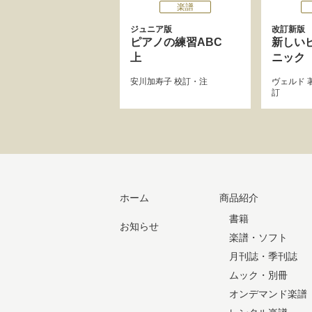
楽譜
ジュニア版
改訂新版
ピアノの練習ABC
新しい
上
ニック
安川加寿子
校訂・注
ヴェルド
訂
ホーム
商品紹介
書籍
お知らせ
楽譜・ソフト
月刊誌・季刊誌
ムック・別冊
オンデマンド楽譜