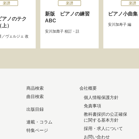
楽譜
楽譜
楽譜
新版 ピアノの練習
ピアノ小曲集
ピアノのテク
ABC
安川加寿子
編
（上）
安川加壽子
校訂・註
著／
ヴェルジェ
改
商品検索
会社概要
曲目検索
個人情報保護方針
免責事項
出版目録
教科書採択の公正確保
に関する基本方針
連載・コラム
採用・求人について
特集ページ
お問い合わせ