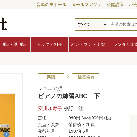
音楽の友ホール
メールマガジン
公開講座
小
月刊誌・季刊誌
ムック・別冊
オンデマンド楽譜
レンタル楽
下
楽譜
鍵盤楽器
ジュニア版
ピアノの練習ABC 下
安川加寿子
校訂・注
定価
990円
(本体900円+税)
判型・頁数
菊倍横・28頁
発行年月
1997年6月