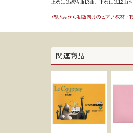
上巻には練習曲13曲、下巻には12
♪導入期から初級向けのピアノ教材・
関連商品