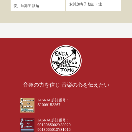
安川加寿子
校訂・注
安川加壽子
訳編
安川
音楽の力を信じ 音楽の心を伝えたい
JASRAC許諾番号：
S1009152267
JASRAC許諾番号：
9013065002Y38029
9013065013Y31015