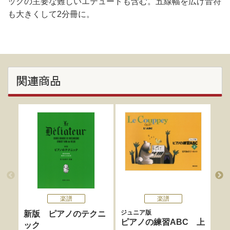
ックの主要な難しいエテュードも含む。五線幅を広げ音符
も大きくして2分冊に。
関連商品
楽譜
楽譜
ジュニア版
新版 ピアノのテクニ
新
ピアノの練習ABC 上
ック
AB