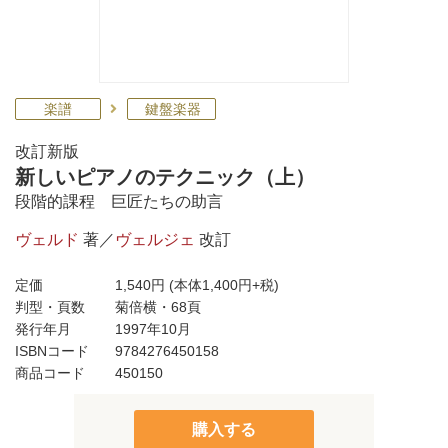
楽譜
鍵盤楽器
改訂新版
新しいピアノのテクニック（上）
段階的課程 巨匠たちの助言
ヴェルド
著／
ヴェルジェ
改訂
定価
1,540円
(本体1,400円+税)
判型・頁数
菊倍横・68頁
発行年月
1997年10月
ISBNコード
9784276450158
商品コード
450150
購入する