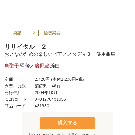
楽譜
鍵盤楽器
リサイタル ２
おとなのための楽しいピアノスタディ３ 併用曲集
角聖子
監修／
藤原豊
編曲
定価
2,420円
(本体2,200円+税)
判型・頁数
菊倍判・48頁
発行年月
2004年10月
ISBNコード
9784276431935
商品コード
431930
購入する