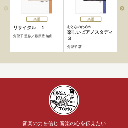
楽譜
楽譜
おとなのための
おと
リサイタル １
楽しいピアノスタディ
楽
角聖子
監修／
藤原豊
編曲
３
ィ
角聖子
著
角聖
音楽の力を信じ 音楽の心を伝えたい