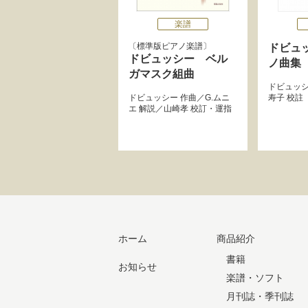
楽譜
標準版ピアノ楽譜
ドビュ
ドビュッシー ベル
ノ曲集
ガマスク組曲
ドビュッ
ドビュッシー
作曲／
G.ムニ
寿子
校註
エ
解説／
山崎孝
校訂・運指
ホーム
商品紹介
書籍
お知らせ
楽譜・ソフト
月刊誌・季刊誌