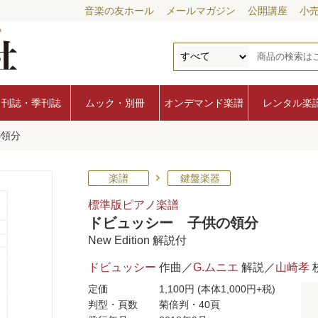
音楽の友ホール
メールマガジン
公開講座
小
月刊誌・季刊誌
ムック・別冊
オンデマンド楽譜
レンタル楽
の領分
楽譜
鍵盤楽器
標準版ピアノ楽譜
ドビュッシー 子供の領分
New Edition 解説付
ドビュッシー
作曲／
G.ムニエ
解説／
山崎孝
定価
1,100円
(本体1,000円+税)
判型・頁数
菊倍判・40頁