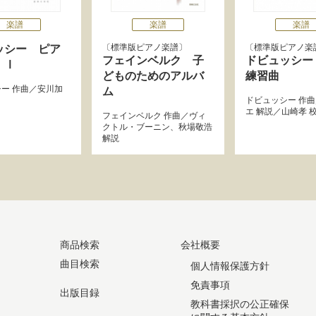
楽譜
楽譜
楽譜
標準版ピアノ楽譜
標準版ピアノ楽
ッシー ピア
フェインベルク 子
ドビュッシー
 Ⅰ
どものためのアルバ
練習曲
シー
作曲／
安川加
ム
ドビュッシー
作曲
エ
解説／
山崎孝
校
フェインベルク
作曲／
ヴィ
クトル・ブーニン
、
秋場敬浩
解説
商品検索
会社概要
曲目検索
個人情報保護方針
免責事項
出版目録
教科書採択の公正確保