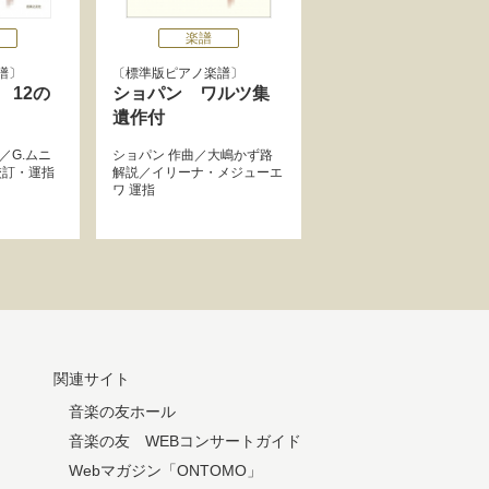
楽譜
譜
標準版ピアノ楽譜
 12の
ショパン ワルツ集
遺作付
／
G.ムニ
ショパン
作曲／
大嶋かず路
訂・運指
解説／
イリーナ・メジューエ
ワ
運指
関連サイト
音楽の友ホール
音楽の友 WEBコンサートガイド
Webマガジン「ONTOMO」