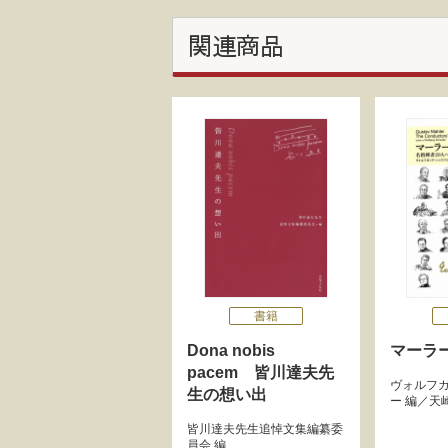
関連商品
書籍
Dona nobis
マーラ
pacem 皆川達夫先
ヴォルフ
生の想い出
ー
編／
天
皆川達夫先生追悼文集編纂委
員会
編