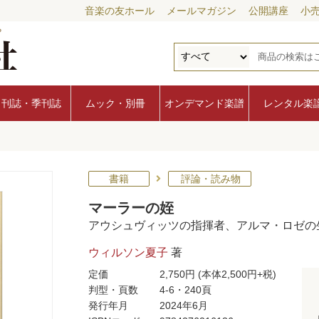
音楽の友ホール
メールマガジン
公開講座
小
月刊誌・季刊誌
ムック・別冊
オンデマンド楽譜
レンタル楽
書籍
評論・読み物
マーラーの姪
アウシュヴィッツの指揮者、アルマ・ロゼの
ウィルソン夏子
著
定価
2,750円
(本体2,500円+税)
判型・頁数
4-6・240頁
発行年月
2024年6月