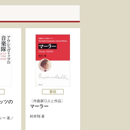
書籍
作曲家◎人と作品
ッツの
マーラー
村井翔
著
ィー
著／