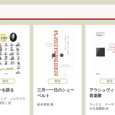
書籍
書籍
書籍
ーを語る
三月一一日のシュー
アウシュヴィ
ベルト
音楽隊
ガング・シャウフラ
崎浩二
訳
舩木篤也
著
ラックス
、
クーデ
大久保喬樹
訳