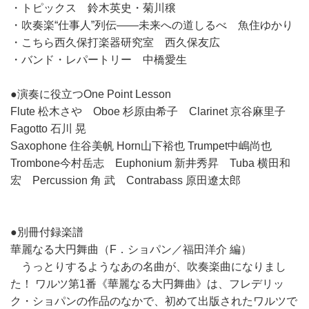
・トピックス 鈴木英史・菊川穣
・吹奏楽“仕事人”列伝――未来への道しるべ 魚住ゆかり
・こちら西久保打楽器研究室 西久保友広
・バンド・レパートリー 中橋愛生
●演奏に役立つOne Point Lesson
Flute 松木さや Oboe 杉原由希子 Clarinet 京谷麻里子
Fagotto 石川 晃
Saxophone 住谷美帆 Horn山下裕也 Trumpet中嶋尚也
Trombone今村岳志 Euphonium 新井秀昇 Tuba 横田和
宏 Percussion 角 武 Contrabass 原田遼太郎
●別冊付録楽譜
華麗なる大円舞曲（F．ショパン／福田洋介 編）
うっとりするようなあの名曲が、吹奏楽曲になりまし
た！ ワルツ第1番《華麗なる大円舞曲》は、フレデリッ
ク・ショパンの作品のなかで、初めて出版されたワルツで