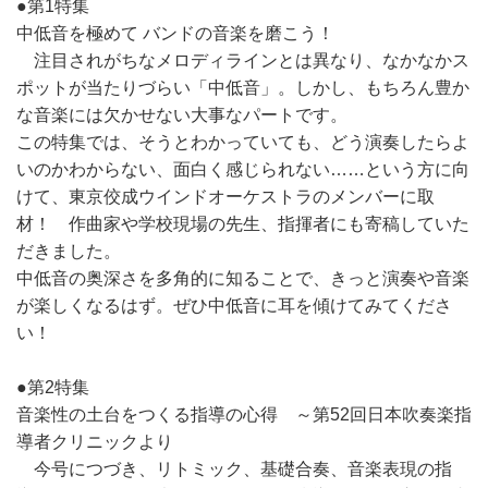
●第1特集
中低音を極めて バンドの音楽を磨こう！
注目されがちなメロディラインとは異なり、なかなかス
ポットが当たりづらい「中低音」。しかし、もちろん豊か
な音楽には欠かせない大事なパートです。
この特集では、そうとわかっていても、どう演奏したらよ
いのかわからない、面白く感じられない……という方に向
けて、東京佼成ウインドオーケストラのメンバーに取
材！ 作曲家や学校現場の先生、指揮者にも寄稿していた
だきました。
中低音の奥深さを多角的に知ることで、きっと演奏や音楽
が楽しくなるはず。ぜひ中低音に耳を傾けてみてくださ
い！
●第2特集
音楽性の土台をつくる指導の心得 ～第52回日本吹奏楽指
導者クリニックより
今号につづき、リトミック、基礎合奏、音楽表現の指