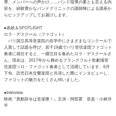
導、メンバーへの声かけ……バンド指導の要とも言える内
容を、経験豊かなバンドクリニックの講師陣による講座か
らピックアップしてお届けします。
●表紙＆SPOTLIGHT
ロラ・デスクール（ファゴット）
パリ国立高等音楽院の在学中にさまざまなコンクールで
入賞して話題を呼び、若干19歳でパリ管弦楽団ファゴット
奏者に就任すると、一躍注目を集めたロラ・デスクールさ
ん。現在は、2017年から務めるフランクフルト歌劇場管
弦楽団ソロ・ファゴット奏者として活躍しています。6月
下旬、読売日本交響楽団と共演した際にインタビューし、
ファゴットの魅力をたくさん伺いました。
●Interview
映画『異動辞令は音楽隊！』主演・阿部寛 音楽・小林洋
平