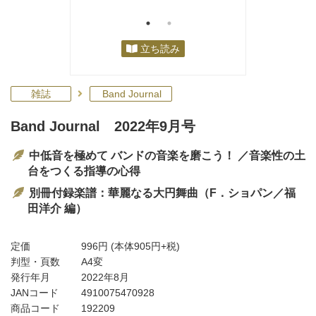
立ち読み
雑誌
Band Journal
Band Journal 2022年9月号
中低音を極めて バンドの音楽を磨こう！ ／音楽性の土
台をつくる指導の心得
別冊付録楽譜：華麗なる大円舞曲（F．ショパン／福
田洋介 編）
定価
996円
(本体905円+税)
判型・頁数
A4変
発行年月
2022年8月
JANコード
4910075470928
商品コード
192209